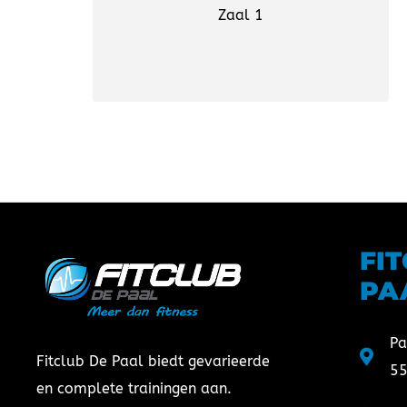
Zaal 1
FI
PA
Pa
Fitclub De Paal biedt gevarieerde
55
en complete trainingen aan.