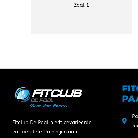
Zaal 1
FI
PA
Pa
Fitclub De Paal biedt gevarieerde
55
en complete trainingen aan.