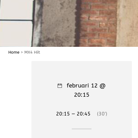
Home
>
MX4 Hiit
februari 12 @
20:15
20:15 — 20:45
(30′)