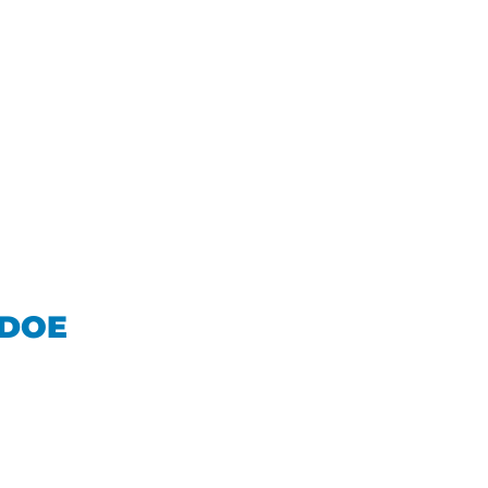
HOME
AAN
 DOE