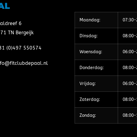
AL
Maandag:
07:30-
aldreef 6
71 TN Bergeijk
Dinsdag:
08:00-
31 (0)497 550574
Woensdag:
06:00-
nfo@fitclubdepaal.nl
Donderdag:
08:00-
Vrijdag:
06:00-
Zaterdag:
08:00-
Zondag:
08:00-